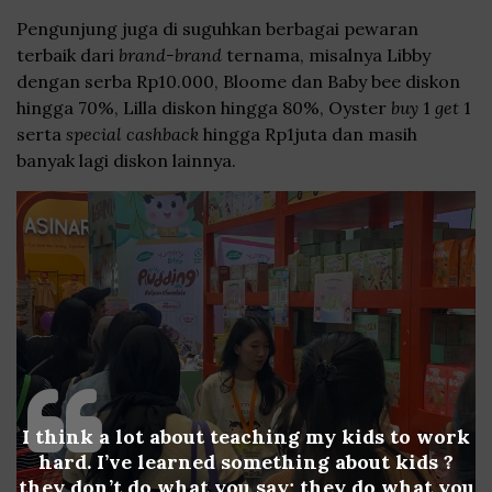
Pengunjung juga di suguhkan berbagai pewaran
terbaik dari
brand-brand
ternama, misalnya Libby
dengan serba Rp10.000, Bloome dan Baby bee diskon
hingga 70%, Lilla diskon hingga 80%, Oyster
buy
1
get
1
serta
special
cashback
hingga Rp1juta dan masih
banyak lagi diskon lainnya.
I think a lot about teaching my kids to work
hard. I’ve learned something about kids ?
they don’t do what you say; they do what you