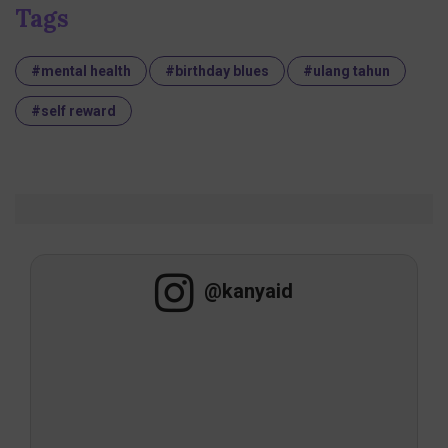
Tags
#mental health
#birthday blues
#ulang tahun
#self reward
@kanyaid