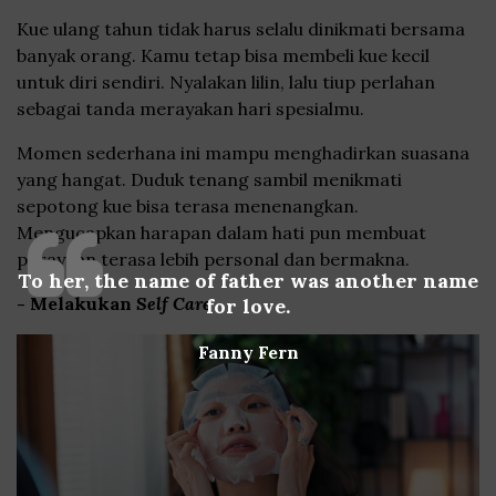
Kue ulang tahun tidak harus selalu dinikmati bersama
banyak orang. Kamu tetap bisa membeli kue kecil
untuk diri sendiri. Nyalakan lilin, lalu tiup perlahan
sebagai tanda merayakan hari spesialmu.
Momen sederhana ini mampu menghadirkan suasana
yang hangat. Duduk tenang sambil menikmati
sepotong kue bisa terasa menenangkan.
Mengucapkan harapan dalam hati pun membuat
perayaan terasa lebih personal dan bermakna.
To her, the name of father was another name
- Melakukan
Self Care
for love.
Fanny Fern