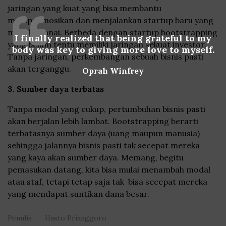
jaringan yang kuat yang bisa membantu
mempromosikan dan menjalankan startup baru yang
mereka danai. Berbeda dengan startup bootstrapping
I finally realized that being grateful to my
yang belum tentu memiliki jaringan sekuat investor.
body was key to giving more love to myself.
Tanpa jaringan, perkembangan sebuah bisnis pasti
akan terganggu.
Oprah Winfrey
3. Sumber daya terbatas
Tanpa modal yang cukup, pertumbuhan bisnis pasti
akan berjalan lebih lambat. Bootstrapping berarti
terbatasnya sumber daya (uang maupun manusia)
sehingga jalannya bisnis pasti tak secepat mereka
yang kaya akan sumber daya. Memang, begitu
pemasukan datang, kita bisa mulai menambah modal
atau staf, tetapi tetap saja tak bisa secepat mereka
yang mendapat suntikan dana besar.
Penulis
Hasto Prianggoro