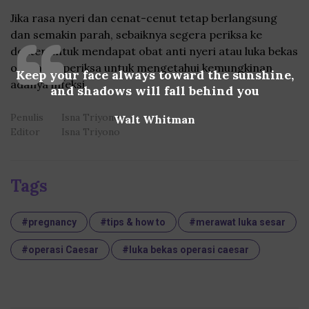
Jika rasa nyeri dan cenat-cenut tetap berlangsung
dan semakin parah, sebaiknya segera periksa ke
dokter untuk mendapat obat anti nyeri atau luka bekas
oeprasi diperiksa untuk mengetahui kemungkinan
Keep your face always toward the sunshine,
adanya infeksi.
and shadows will fall behind you
Penulis
Isna Triyono
Walt Whitman
Editor
Isna Triyono
Tags
#pregnancy
#tips & how to
#merawat luka sesar
#operasi Caesar
#luka bekas operasi caesar