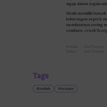
sigap dalam segala sit
Meski memiliki banyak 
kekurangan seperti mu
membuatnya sering ma
cemburu, cewek Scorpio
Penulis
Isna Triyono
Editor
Isna Triyono
Tags
#zodiak
#scorpio