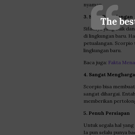
nyaman.
3. Suka Petualangan
The bes
Sifatnya yang baik d
di lingkungan baru. H
petualangan. Scorpio 
lingkungan baru.
Baca juga:
Fakta Mena
4. Sangat Mengharga
Scorpio bisa membuat
sangat dihargai. Enta
memberikan pertolonga
5. Penuh Persiapan
Untuk segala hal yang 
Ia pun selalu punya b