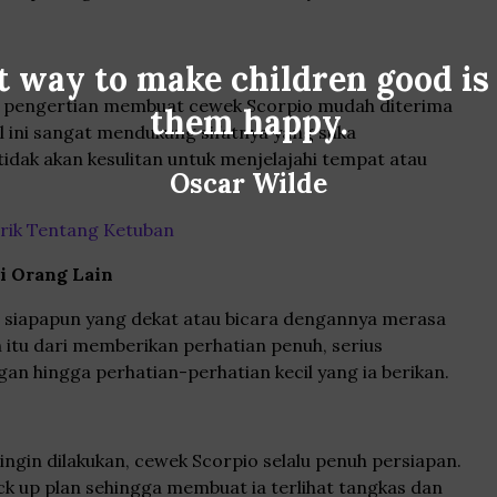
t way to make children good is
an pengertian membuat cewek Scorpio mudah diterima
them happy.
al ini sangat mendukung sifatnya yang suka
tidak akan kesulitan untuk menjelajahi tempat atau
Oscar Wilde
rik Tentang Ketuban
i Orang Lain
 siapapun yang dekat atau bicara dengannya merasa
h itu dari memberikan perhatian penuh, serius
n hingga perhatian-perhatian kecil yang ia berikan.
ingin dilakukan, cewek Scorpio selalu penuh persiapan.
ack up plan sehingga membuat ia terlihat tangkas dan