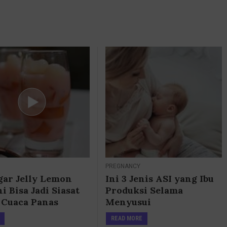
PREGNANCY
gar Jelly Lemon
Ini 3 Jenis ASI yang Ibu
ni Bisa Jadi Siasat
Produksi Selama
 Cuaca Panas
Menyusui
n Ini
READ MORE