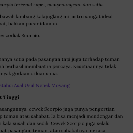
orpio terkenal supel, menyenangkan, dan setia.
bawah lambang kalajngking ini justru sangat ideal
bat, bahkan pacar idaman.
berzodiak Scorpio.
hanya setia pada pasangan tapi juga terhadap teman
h berhasil membuat ia percaya. Kesetiaannya tidak
nyak godaan di luar sana.
etahui Asal Usul Nenek Moyang
t Tinggi
asangannya, cewek Scorpio juga punya pengertian
ap teman atau sahabat. Ia bisa menjadi mendengar dan
 kala susah dan sedih. Cewek Scorpio juga selalu
at pasangan, teman, atau sahabatnya merasa