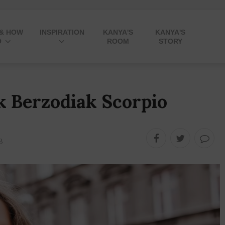
 & HOW
INSPIRATION
KANYA'S
KANYA'S
O
ROOM
STORY
k Berzodiak Scorpio
B