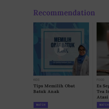
Recommendation
KIDS
FOOD
Tips Memilih Obat
Es Se
Batuk Anak
Tea I
Atasi
Wike
WATCH
WATCH