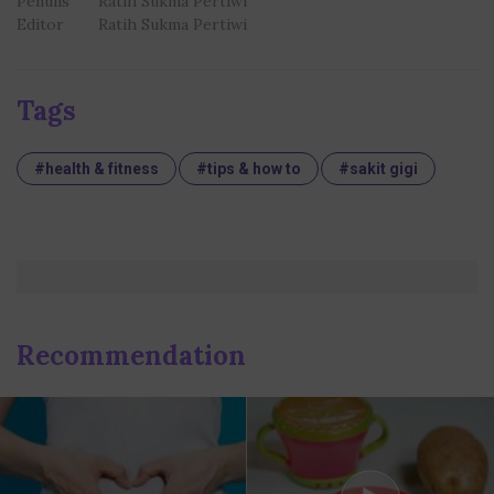
Penulis
Ratih Sukma Pertiwi
Editor
Ratih Sukma Pertiwi
Tags
#health & fitness
#tips & how to
#sakit gigi
Recommendation