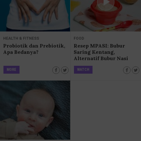
HEALTH & FITNESS
FOOD
Probiotik dan Prebiotik,
Resep MPASI: Bubur
Apa Bedanya?
Saring Kentang,
Alternatif Bubur Nasi
Yang Nggak Kalah
MORE
WATCH
Bergizi