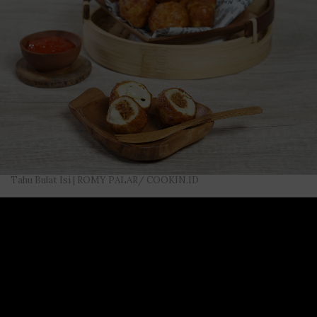
Tahu Bulat Isi | ROMY PALAR/ COOKIN.ID