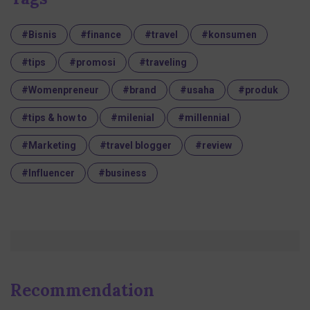
#Bisnis
#finance
#travel
#konsumen
#tips
#promosi
#traveling
#Womenpreneur
#brand
#usaha
#produk
#tips & how to
#milenial
#millennial
#Marketing
#travel blogger
#review
#Influencer
#business
Recommendation