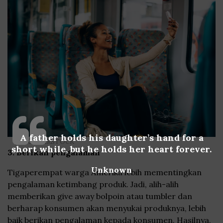
A father holds his daughter’s hand for a
| SHUTTERSTOCK
short while, but he holds her heart forever.
3. Berikan pengalaman
Unknown
Tigaperempat warga Amerika lebih mementingkan
pengalaman ketimbang produk. Jadi, alih-alih
memberikan give away bolpoin atau tumbler dan
berharap konsumen akan menyukai produknya, lebih
baik berikan pengalaman kepada konsumen. Hasilnya,