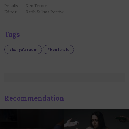
Penulis
Ken Terate
Editor
Ratih Sukma Pertiwi
Tags
#kanya's room
#ken terate
Recommendation