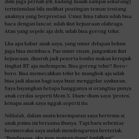
dulu juga pernah (eh, kadang masih sampai sekarang)
terintimidasi bila melihat postingan teman tentang
anaknya yang berprestasi. Umur lima tahun udah bisa
baca dengan lancar, udah ikut kejuaraan olahraga.
Atau yang sepele aja deh, udah bisa goreng telur.
Lha apa kabar anak saya, yang umur delapan belum
juga bisa membaca. Pas umur enam, jangankan ikut
kejuaraan, disuruh jadi peserta lomba makan kerupuk
tingkat RT aja melempem. Bisa goreng telur? Boro-
boro. Bisa memecahkan telur ke mangkok aja udah
bisa jadi alasan bagi saya buat menggelar syukuran.
Saya bayangkan betapa bangganya si orangtua punya
anak cerdas seperti Mom X. Diam-diam saya ‘protes’,
kenapa anak saya nggak seperti itu.
Ndilalah
, dalam suatu kesempatan saya bertemu si
anak jenius ini bersama ibunya. Tapi baru sebentar
berinteraksi saya sudah mendengarnya berteriak.
“Bundaaaaa, aku mau mainan ituuu! Ambilkan!”