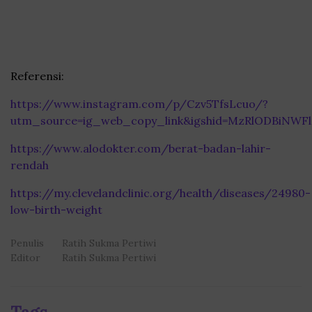
Referensi:
https://www.instagram.com/p/Czv5TfsLcuo/?
utm_source=ig_web_copy_link&igshid=MzRlODBiNWFl
https://www.alodokter.com/berat-badan-lahir-
rendah
https://my.clevelandclinic.org/health/diseases/24980-
low-birth-weight
Penulis
Ratih Sukma Pertiwi
Editor
Ratih Sukma Pertiwi