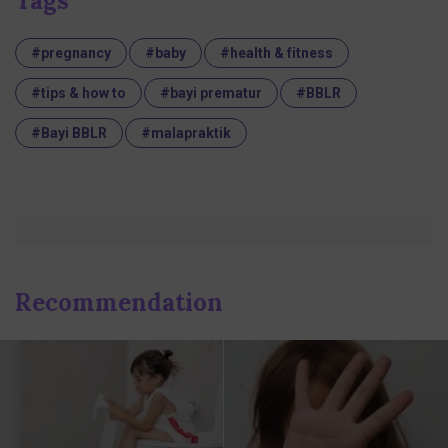
Tags
#pregnancy
#baby
#health & fitness
#tips & how to
#bayi prematur
#BBLR
#Bayi BBLR
#malapraktik
Recommendation