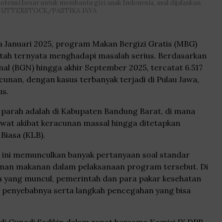
potensi besar untuk membantu gizi anak Indonesia, asal dijalankan
| SHUTTERSTOCK/PASTIKA JAYA
a Januari 2025, program Makan Bergizi Gratis (MBG)
tah ternyata menghadapi masalah serius. Berdasarkan
nal (BGN) hingga akhir September 2025, tercatat 6.517
unan, dengan kasus terbanyak terjadi di Pulau Jawa,
us.
g parah adalah di Kabupaten Bandung Barat, di mana
wat akibat keracunan massal hingga ditetapkan
Biasa (KLB).
ini memunculkan banyak pertanyaan soal standar
nan makanan dalam pelaksanaan program tersebut. Di
a yang muncul, pemerintah dan para pakar kesehatan
penyebabnya serta langkah pencegahan yang bisa