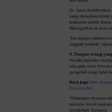
dan ayam.
Dr. Aisya memberikan 
yang disiapkan untuk 
makanan sudah dimasa
dihangatkan di atas
ch
“Itu supaya suhunya t
enggak tumbuh,” ujarn
3. Tangan orang ya
bersih) juga bisa men
Ada pula virus
Norovir
pengolah yang tidak b
Baca juga:
Bun, Jangan
Percaya Diri
“Walaupun virusnya tu
menular lewat makana
terinfeksi),” katanya.