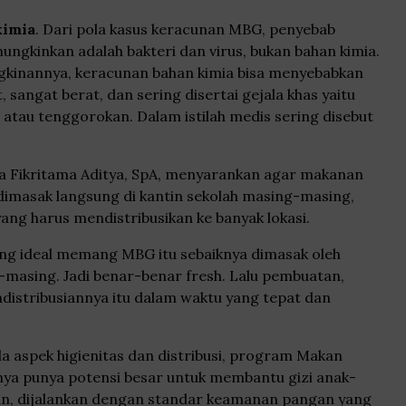
kimia
. Dari pola kasus keracunan MBG, penyebab
ngkinkan adalah bakteri dan virus, bukan bahan kimia.
gkinannya, keracunan bahan kimia bisa menyebabkan
, sangat berat, dan sering disertai gejala khas yaitu
 atau tenggorokan. Dalam istilah medis sering disebut
isya Fikritama Aditya, SpA, menyarankan agar makanan
masak langsung di kantin sekolah masing-masing,
ang harus mendistribusikan ke banyak lokasi.
ling ideal memang MBG itu sebaiknya dimasak oleh
-masing. Jadi benar-benar fresh. Lalu pembuatan,
istribusiannya itu dalam waktu yang tepat dan
 aspek higienitas dan distribusi, program Makan
lnya punya potensi besar untuk membantu gizi anak-
kan, dijalankan dengan standar keamanan pangan yang