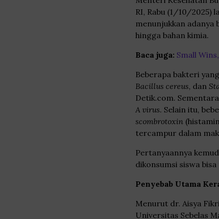
Menteri Kesehatan Bu
RI, Rabu (1/10/2025) l
menunjukkan adanya be
hingga bahan kimia.
Baca juga:
Small Wins,
Beberapa bakteri yang
Bacillus cereus
, dan
St
Detik.com. Sementara
A virus
. Selain itu, be
scombrotoxin
(histamin
tercampur dalam mak
Pertanyaannya kemud
dikonsumsi siswa bis
Penyebab Utama Ke
Menurut dr. Aisya Fikr
Universitas Sebelas M