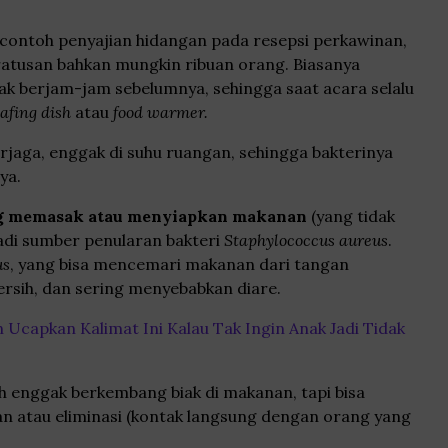
contoh penyajian hidangan pada resepsi perkawinan,
ratusan bahkan mungkin ribuan orang. Biasanya
k berjam-jam sebelumnya, sehingga saat acara selalu
afing dish
atau
food warmer.
erjaga, enggak di suhu ruangan, sehingga bakterinya
ya.
ng memasak atau menyiapkan makanan
(yang tidak
jadi sumber penularan bakteri
Staphylococcus aureus
.
us
, yang bisa mencemari makanan dari tangan
ersih, dan sering menyebabkan diare.
 Ucapkan Kalimat Ini Kalau Tak Ingin Anak Jadi Tidak
h enggak berkembang biak di makanan, tapi bisa
n atau eliminasi (kontak langsung dengan orang yang