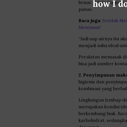
how I do
benar. Selain itu, ke
panas.
Baca juga:
Setelah Me
Menyusut!
“Jadi uap airnya itu 
menjadi suhu ideal unt
Peralatan memasak da
bisa jadi sumber kont
2. Penyimpanan mak
higienis dan penyimp
kombinasi yang berba
Lingkungan lembap dan
merupakan kondisi ide
berkembang biak.
Baci
karbohidrat, sedangk