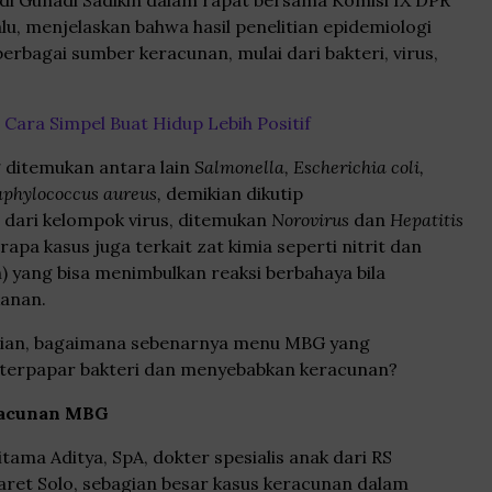
di Gunadi Sadikin dalam rapat bersama Komisi IX DPR
alu, menjelaskan bahwa hasil penelitian epidemiologi
rbagai sumber keracunan, mulai dari bakteri, virus,
 Cara Simpel Buat Hidup Lebih Positif
 ditemukan antara lain
Salmonella, Escherichia coli,
aphylococcus aureus,
demikian dikutip
 dari kelompok virus, ditemukan
Norovirus
dan
Hepatitis
berapa kasus juga terkait zat kimia seperti nitrit dan
) yang bisa menimbulkan reaksi berbahaya bila
anan.
ian, bagaimana sebenarnya menu MBG yang
a terpapar bakteri dan menyebabkan keracunan?
racunan MBG
itama Aditya, SpA, dokter spesialis anak dari RS
aret Solo, sebagian besar kasus keracunan dalam