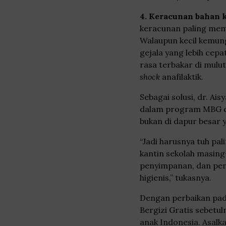
4. Keracunan bahan 
keracunan paling memu
Walaupun kecil kemun
gejala yang lebih cepat
rasa terbakar di mulut
shock
anafilaktik.
Sebagai solusi, dr. A
dalam program MBG di
bukan di dapur besar y
“Jadi harusnya tuh pa
kantin sekolah masing
penyimpanan, dan pend
higienis,” tukasnya.
Dengan perbaikan pada
Bergizi Gratis sebetu
anak Indonesia. Asal