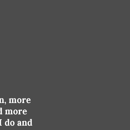
n, more
d more
I do and