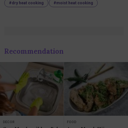
#dry heat cooking
#moist heat cooking
Recommendation
DECOR
FOOD