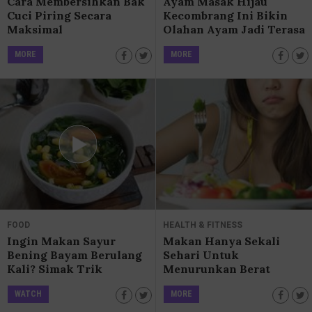
Cara Membersihkan Bak
Ayam Masak Hijau
Cuci Piring Secara
Kecombrang Ini Bikin
Maksimal
Olahan Ayam Jadi Terasa
Sensasional
MORE
MORE
FOOD
HEALTH & FITNESS
Ingin Makan Sayur
Makan Hanya Sekali
Bening Bayam Berulang
Sehari Untuk
Kali? Simak Trik
Menurunkan Berat
Memasaknya Yang
Badan? Ini Faktanya!
WATCH
MORE
Aman dan Praktis