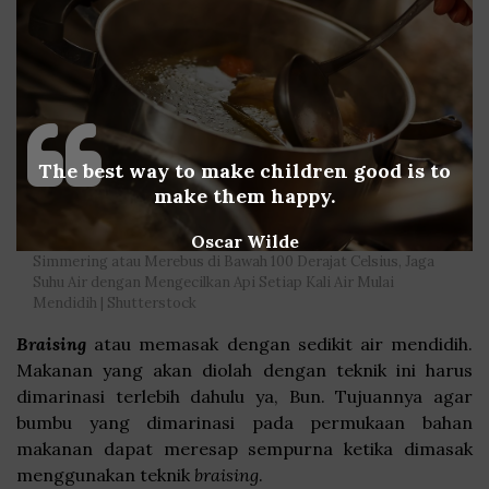
The best way to make children good is to
make them happy.
Oscar Wilde
Simmering atau Merebus di Bawah 100 Derajat Celsius, Jaga
Suhu Air dengan Mengecilkan Api Setiap Kali Air Mulai
Mendidih | Shutterstock
Braising
atau memasak dengan sedikit air mendidih.
Makanan yang akan diolah dengan teknik ini harus
dimarinasi terlebih dahulu ya, Bun. Tujuannya agar
bumbu yang dimarinasi pada permukaan bahan
makanan dapat meresap sempurna ketika dimasak
menggunakan teknik
braising
.