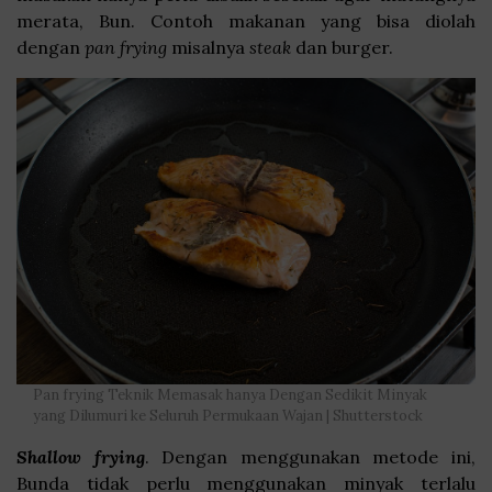
merata, Bun. Contoh makanan yang bisa diolah
dengan
pan frying
misalnya
steak
dan burger.
Pan frying Teknik Memasak hanya Dengan Sedikit Minyak
yang Dilumuri ke Seluruh Permukaan Wajan | Shutterstock
Shallow frying
. Dengan menggunakan metode ini,
Bunda tidak perlu menggunakan minyak terlalu