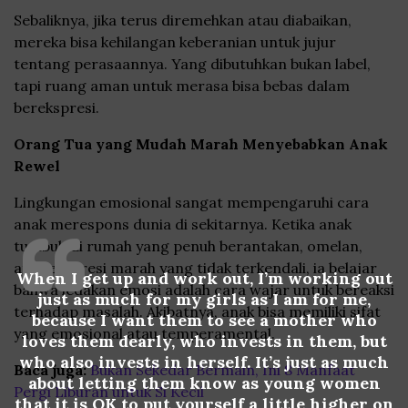
Sebaliknya, jika terus diremehkan atau diabaikan,
mereka bisa kehilangan keberanian untuk jujur
tentang perasaannya. Yang dibutuhkan bukan label,
tapi ruang aman untuk merasa bisa bebas dalam
berekspresi.
Orang Tua yang Mudah Marah Menyebabkan Anak
Rewel
Lingkungan emosional sangat mempengaruhi cara
anak merespons dunia di sekitarnya. Ketika anak
tumbuh di rumah yang penuh berantakan, omelan,
atau ekspresi marah yang tidak terkendali, ia belajar
When I get up and work out, I’m working out
bahwa ledakan emosi adalah cara wajar untuk bereaksi
just as much for my girls as I am for me,
terhadap masalah. Akibatnya, anak bisa memiliki sifat
because I want them to see a mother who
yang emosional atau temperamental.
loves them dearly, who invests in them, but
who also invests in herself. It’s just as much
Baca juga:
Bukan Sekedar Bermain, Ini 8 Manfaat
about letting them know as young women
Pergi Liburan untuk Si Kecil
that it is OK to put yourself a little higher on