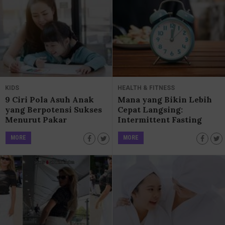
KIDS
HEALTH & FITNESS
9 Ciri Pola Asuh Anak
Mana yang Bikin Lebih
yang Berpotensi Sukses
Cepat Langsing:
Menurut Pakar
Intermittent Fasting
atau Mengurangi Porsi
MORE
MORE
Makan?