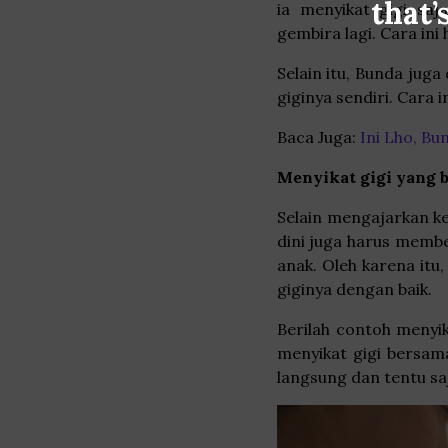
that’
ia menyikat gigi sa
gembira lagi. Cara ini 
Selain itu, Bunda jug
giginya sendiri. Cara
Baca Juga:
Ini Lho, Bu
Menyikat gigi yang 
Selain mengajarkan keb
dini juga harus membe
anak. Oleh karena itu
giginya dengan baik.
Berilah contoh menyik
menyikat gigi bersama
langsung dan tentu s