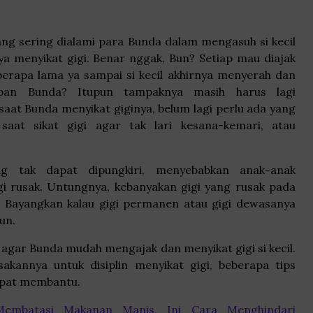
yang sering dialami para Bunda dalam mengasuh si kecil
a menyikat gigi. Benar nggak, Bun? Setiap mau diajak
u berapa lama ya sampai si kecil akhirnya menyerah dan
pan Bunda? Itupun tampaknya masih harus lagi
saat Bunda menyikat giginya, belum lagi perlu ada yang
saat sikat gigi agar tak lari kesana-kemari, atau
ang tak dapat dipungkiri, menyebabkan anak-anak
gi rusak. Untungnya, kebanyakan gigi yang rusak pada
u. Bayangkan kalau gigi permanen atau gigi dewasanya
un.
 agar Bunda mudah mengajak dan menyikat gigi si kecil.
sakannya untuk disiplin menyikat gigi, beberapa tips
dapat membantu.
Membatasi Makanan Manis, Ini Cara Menghindari