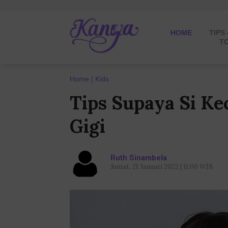
HOME
TIPS
T
Home
Kids
Tips Supaya Si Ke
Gigi
Ruth Sinambela
Jumat, 21 Januari 2022 | 11:00 WIB