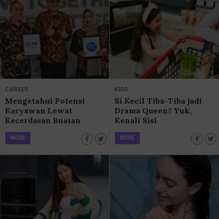
CAREER
KIDS
Mengetahui Potensi
Si Kecil Tiba-Tiba jadi
Karyawan Lewat
Drama Queen? Yuk,
Kecerdasan Buatan
Kenali Sisi
otaQku
Emosionalnya!
MORE
MORE